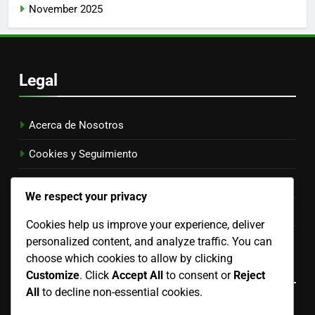
November 2025
Legal
Acerca de Nosotros
Cookies y Seguimiento
Términos y Condiciones
We respect your privacy
Política de Privacidad
Cookies help us improve your experience, deliver
Contáctenos
personalized content, and analyze traffic. You can
choose which cookies to allow by clicking
Language
Customize
. Click
Accept All
to consent or
Reject
All
to decline non-essential cookies.