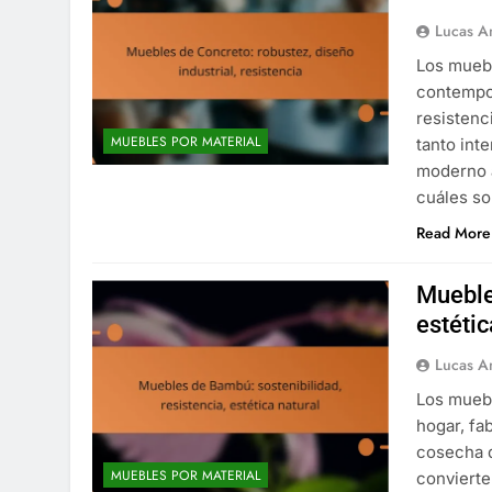
Lucas A
Los muebl
contempor
resistenc
MUEBLES POR MATERIAL
tanto int
moderno a
cuáles so
Read More
Mueble
estétic
Lucas A
Los muebl
hogar, fa
cosecha d
MUEBLES POR MATERIAL
convierte