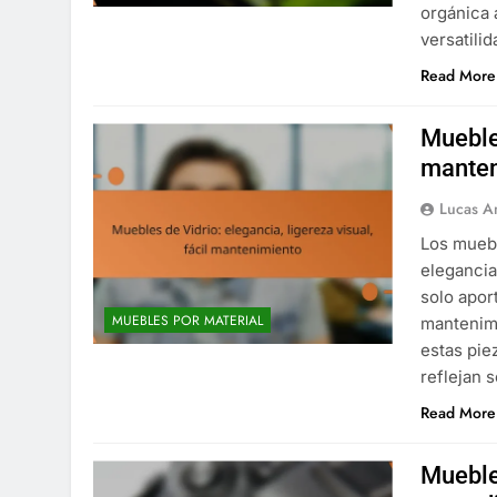
orgánica 
versatili
Read More
Muebles
manten
Lucas A
Los muebl
elegancia
solo apor
MUEBLES POR MATERIAL
mantenimi
estas pie
reflejan 
Read More
Muebles