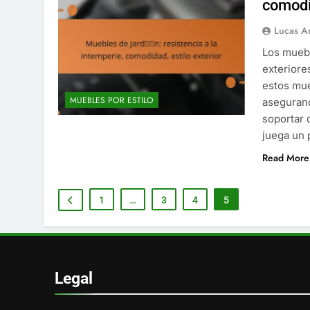
comodid
Lucas A
Los muebl
exteriore
estos mue
MUEBLES POR ESTILO
asegurand
soportar 
juega un 
Read More
1
…
3
4
5
Legal