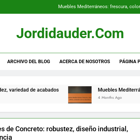
Muebles Mediterráneos: frescura, color
Muebles de Comedor: comod
Jordidauder.com
Muebles de Juego: 
Muebles de Madera: dura
ARCHIVO DEL BLOG
ACERCA DE NOSOTROS
PÁGINA 
Muebles Mediterráneos: frescura, color
ariedad de acabados
Muebles Mediterráneos: fr
4 Months Ago
 de Concreto: robustez, diseño industrial,
encia