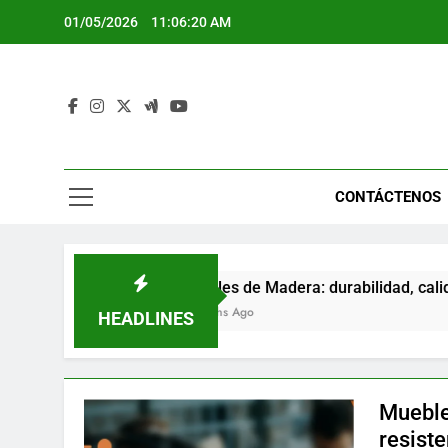
Skip
01/05/2026
11:06:21 AM
to
content
CONTÁCTENOS
o
Muebles de Madera: durabilidad, calidez, v
4 Months Ago
HEADLINES
Muebles
resist